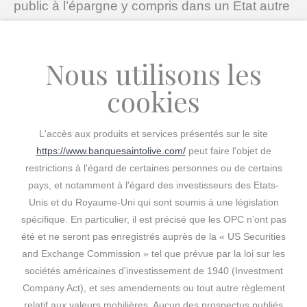
public à l’épargne y compris dans un Etat autre
que la France ou auprès de personnes autres
que les résidents français. Il appartient aux
Nous utilisons les
utilisateurs du présent site Internet de faire des
informations fournies un usage conforme à la
cookies
réglementation française. Les OPC présentés
sur ce site internet ne sont autorisés que sur le
L'accès aux produits et services présentés sur le site
marché français.
https://www.banquesaintolive.com/
peut faire l'objet de
restrictions à l'égard de certaines personnes ou de certains
pays, et notamment à l'égard des investisseurs des Etats-
Attention : la valeur d’une part ou d’une action
Unis et du Royaume-Uni qui sont soumis à une législation
d’un OPC est soumise à l’évolution des
spécifique.
En particulier, il est précisé que les OPC n’ont pas
marchés financiers et enregistre des
été et ne seront pas enregistrés auprès de la « US Securities
fluctuations. Les performances passées ne
and Exchange Commission » tel que prévue par la loi sur les
sociétés américaines d'investissement de 1940 (Investment
préjugent pas des performances futures
Company Act), et ses amendements ou tout autre règlement
relatif aux valeurs mobilières.
Aucun des prospectus publiés