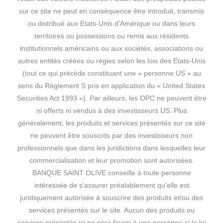
Les performances présentées sont indicatives,
sur ce site ne peut en conséquence être introduit, transmis
sous réserve d’éventuels erreurs ou
ou distribué aux Etats-Unis d'Amérique ou dans leurs
dysfonctionnements de l’applicatif.
territoires ou possessions ou remis aux résidents
institutionnels américains ou aux sociétés, associations ou
autres entités créées ou régies selon les lois des Etats-Unis
Le prospectus d’information de chaque produit,
(tout ce qui précède constituant une « personne US » au
document visé par l’autorité des marchés
sens du Règlement S pris en application du « United States
financiers, est accessible sur ce site. BANQUE
Securities Act 1993 »). Par ailleurs, les OPC ne peuvent être
SAINT OLIVE invite les personnes concernées
ni offerts ni vendus à des investisseurs US. Plus
généralement, les produits et services présentés sur ce site
à en prendre connaissance.
ne peuvent être souscrits par des investisseurs non
professionnels que dans les juridictions dans lesquelles leur
BANQUE SAINT OLIVE se réserve le droit de
commercialisation et leur promotion sont autorisées.
modifier ou de corriger le contenu de ce site à
BANQUE SAINT OLIVE conseille à toute personne
tout moment et sans préavis. Ce site est
intéressée de s'assurer préalablement qu'elle est
juridiquement autorisée à souscrire des produits et/ou des
soumis au droit français et à la compétence
services présentés sur le site. Aucun des produits ou
des juridictions françaises.
services présentés ici ne sera fourni à une personne si la loi