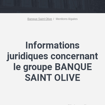
Banque Saint Olive
Mentions légales
Informations
juridiques concernant
NOTRE MAISON
le groupe BANQUE
SAINT OLIVE