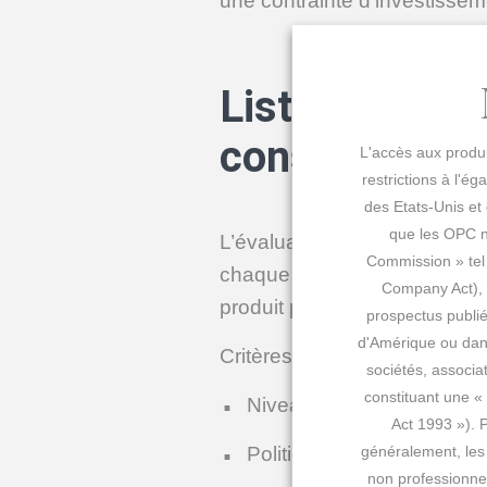
une contrainte d’investisse
Liste non-exh
considérés
L'accès aux produi
restrictions à l'é
des Etats-Unis et
que les OPC n
L’évaluation « ESG » des OPC 
Commission » tel 
chaque objectif (environnem
Company Act), 
produit par l’évaluation de n
prospectus publié
d'Amérique ou dans
Critères environnementaux
sociétés, associa
constituant une «
Niveau d’émissions en C
Act 1993 »). P
Politique de gestion des 
généralement, les 
non professionnel