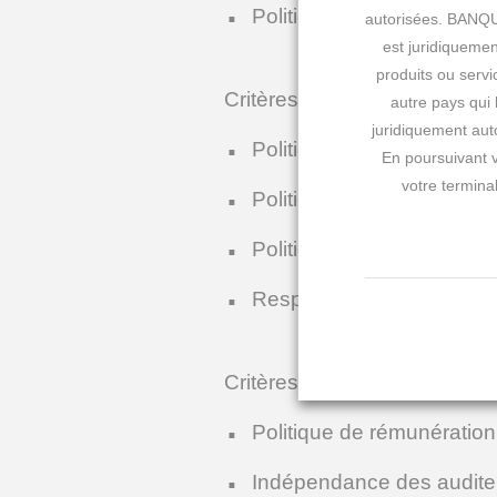
Politique de risque climat
autorisées.
BANQUE 
est juridiquemen
produits ou servi
Critères sociaux
autre pays qui 
juridiquement auto
Politique garantissant le 
En poursuivant v
votre terminal
Politique de traitement éga
Politique de santé et de s
Respect de la communau
Critères de gouvernance
Politique de rémunération
Indépendance des audite