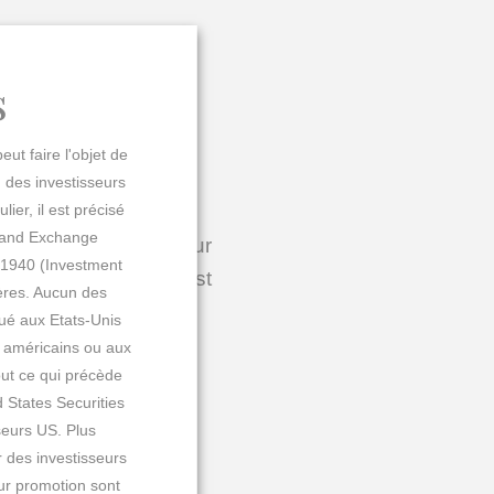
s
G »
eut faire l'objet de
d des investisseurs
ulier, il est précisé
s and Exchange
s résultats obtenus sur
e 1940 (Investment
publié par REUTERS est
ères.
Aucun des
s :
bué aux Etats-Unis
s américains ou aux
out ce qui précède
 States Securities
sseurs US. Plus
r des investisseurs
eur promotion sont